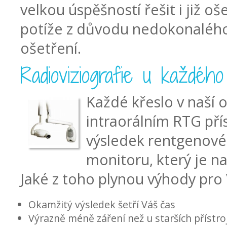
velkou úspěšností řešit i již o
potíže z důvodu nedokonaléh
ošetření.
Radioviziografie u každého
Každé křeslo v naší 
intraorálním RTG pří
výsledek rentgenové
monitoru, který je n
Jaké z toho plynou výhody pro
Okamžitý výsledek šetří Váš čas
Výrazně méně záření než u starších přístro