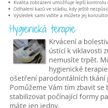
Kvalita zobrazení umožňuje lepší kontrolu 
Odhalení kazů ve stádiu, kdy ještě nezpůso
Výsledek sami vidíte a můžete jej konzulto
Hygienická terapie
Krvácení a bolestiv
ústící k viklavosti
nemusíte trpět. 
hygienické terapie
ošetření parodontálních tkání
Pomůžeme Vám tím zbavit se bo
stabilizovat počínající formy p
máte jen jedny.