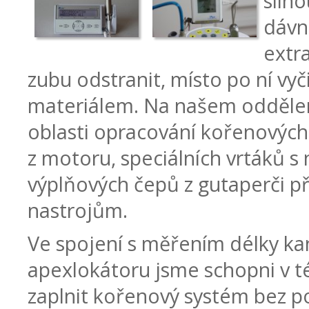
silno
dávn
extr
zubu odstranit, místo po ní vyč
materiálem. Na našem oddělen
oblasti opracování kořenovýc
z motoru, speciálních vrtáků s
výplňových čepů z gutaperči p
nastrojům.
Ve spojení s měřením délky ka
apexlokátoru jsme schopni v 
zaplnit kořenový systém bez po