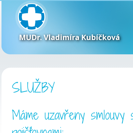
MUDr. Vladimíra Kubíčková
SLUŽBY
Máme uzavřeny smlouvy s n
pojišťovnami: