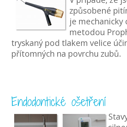
způsobené pití
je mechanicky 
metodou Prophy
tryskaný pod tlakem velice úč
přítomných na povrchu zubů.
Endodontické ošetření
Stav