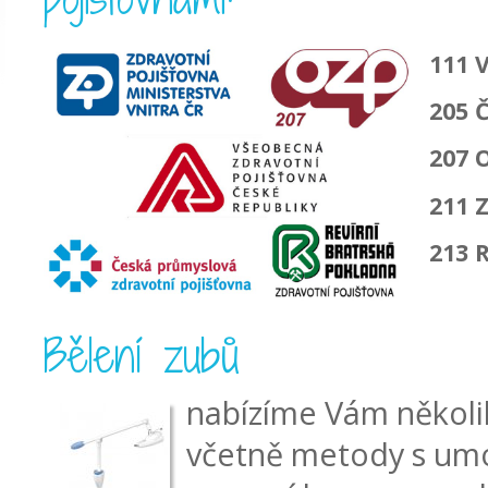
111 
205 
207 
211 
213 
Bělení zubů
nabízíme Vám několi
včetně metody s umo